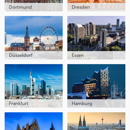
Dortmund
Dresden
Düsseldorf
Essen
Frankfurt
Hamburg