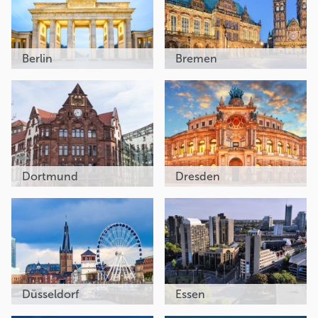
Berlin
Bremen
Dortmund
Dresden
Düsseldorf
Essen