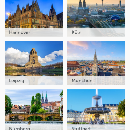
Hannover
Köln
Leipzig
München
Nürnberg
Stuttgart