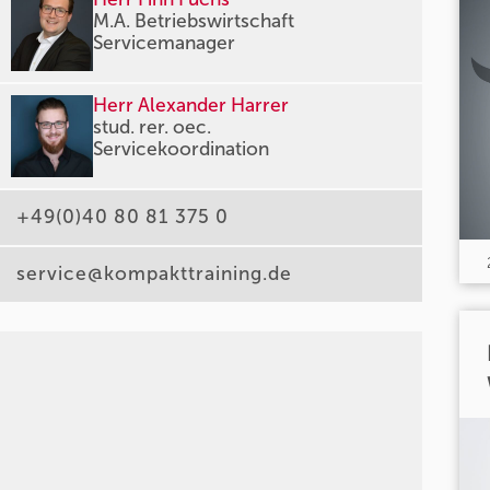
M.A. Betriebswirtschaft
Servicemanager
Herr Alexander Harrer
stud. rer. oec.
Servicekoordination
+49(0)40 80 81 375 0
service@kompakttraining.de