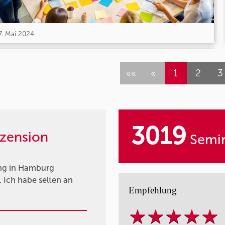
7. Mai 2024
««
«
1
2
3
3019
zension
Semin
ng in Hamburg
 Ich habe selten an
Empfehlung