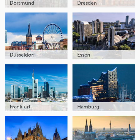
Dortmund
Dresden
Düsseldorf
Essen
Frankfurt
Hamburg