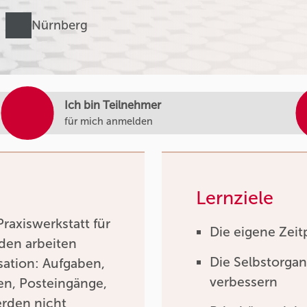
Nürnberg
Ich bin Teilnehmer
für mich anmelden
Lernziele
raxiswerkstatt für
Die eigene Zei
den arbeiten
Die Selbstorgan
isation: Aufgaben,
verbessern
en, Posteingänge,
rden nicht