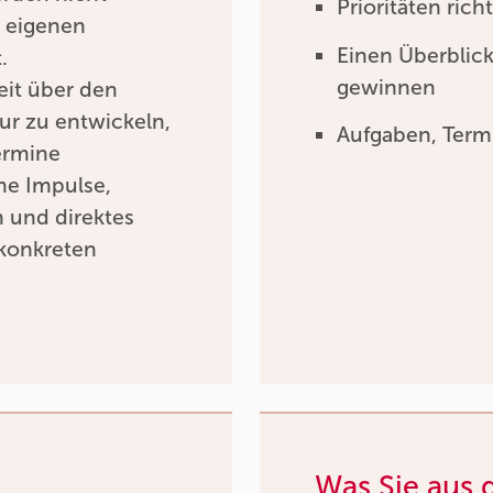
Prioritäten ric
r eigenen
Einen Überblick
.
gewinnen
heit über den
ur zu entwickeln,
Aufgaben, Termi
ermine
che Impulse,
h und direktes
konkreten
Was Sie aus